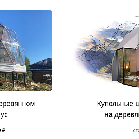
еревянном
Купольные 
рус
на деревя
0 ₽
ст