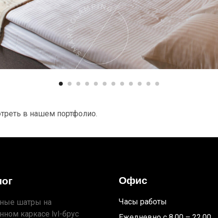
треть в нашем портфолио.
Офис
лог
Часы работы
ные шатры на
нном каркасе lvl-брус
Ежедневно с 8.00 – 22.00