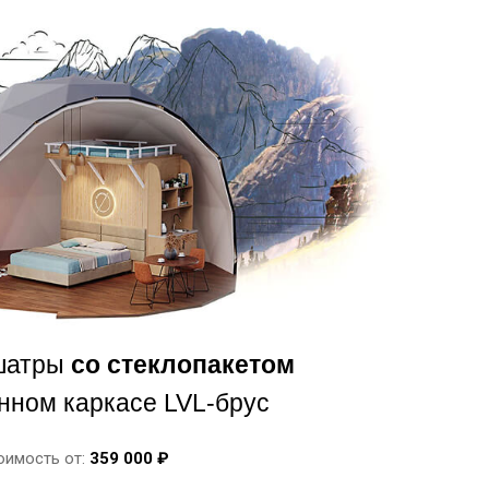
шатры
со стеклопакетом
нном каркасе LVL-брус
оимость от:
359 000 ₽